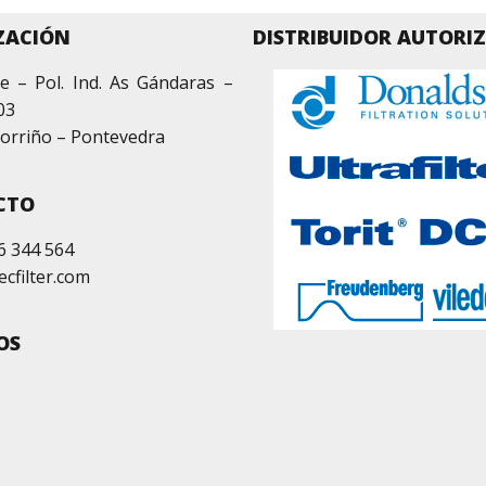
ZACIÓN
DISTRIBUIDOR AUTORI
e – Pol. Ind. As Gándaras –
03
orriño – Pontevedra
CTO
6 344 564
ecfilter.com
OS