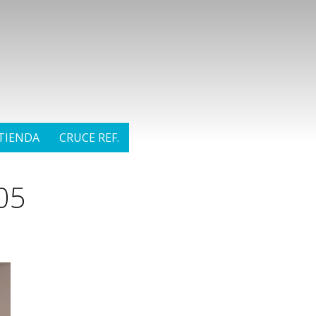
TIENDA
CRUCE REF.
05