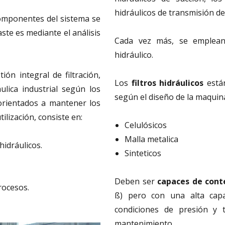
hidráulicos de transmisión de
componentes del sistema se
ste es mediante el análisis
Cada vez más, se emplean 
hidráulico.
n integral de filtración,
Los
filtros hidráulicos
están
lica industrial según los
según el diseño de la maquin
 orientados a mantener los
ilización, consiste en:
Celulósicos
Malla metalica
hidráulicos.
Sinteticos
Deben ser
capaces de cont
rocesos.
ß) pero con una alta capa
condiciones de presión y 
mantenimiento.