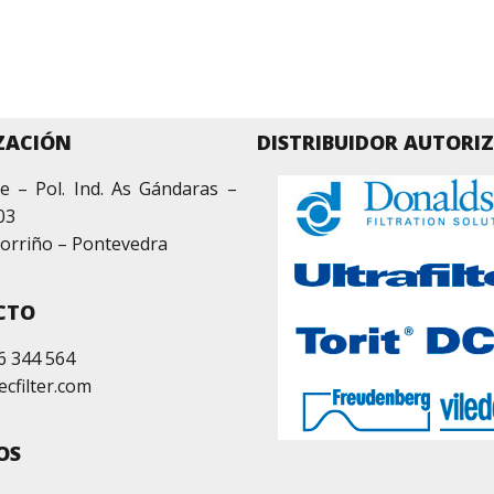
ZACIÓN
DISTRIBUIDOR AUTORI
e – Pol. Ind. As Gándaras –
03
orriño – Pontevedra
CTO
6 344 564
ecfilter.com
OS