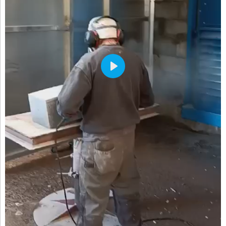
P
L
A
Y