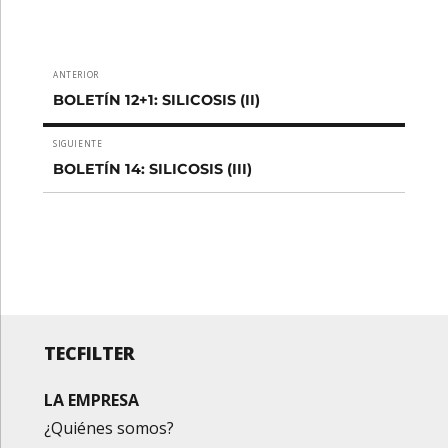
Navegación
ANTERIOR
Entrada
de
BOLETÍN 12+1: SILICOSIS (II)
anterior:
entradas
SIGUIENTE
Entrada
BOLETÍN 14: SILICOSIS (III)
siguiente:
TECFILTER
LA EMPRESA
¿Quiénes somos?