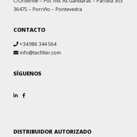
C/Orbenlle – Pol. Ind. As Gándaras – Parcela 303
36475 – Porriño – Pontevedra
CONTACTO
+34.986 344 564
info@tecfilter.com
SÍGUENOS
DISTRIBUIDOR AUTORIZADO