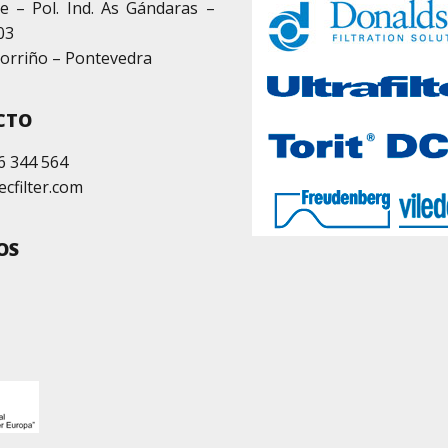
e – Pol. Ind. As Gándaras –
03
orriño – Pontevedra
CTO
6 344 564
ecfilter.com
OS