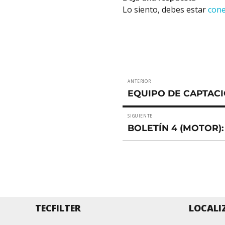
Lo siento, debes estar
con
Navegación
ANTERIOR
Entrada
de
EQUIPO DE CAPTAC
anterior:
entradas
SIGUIENTE
Entrada
BOLETÍN 4 (MOTOR):
siguiente:
TECFILTER
LOCALI