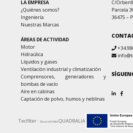
LA EMPRESA
C/Orbenll
¿Quiénes somos?
Parcela 3
Ingeniería
36475 – P
Nuestras Marcas
CONTA
ÁREAS DE ACTIVIDAD
Motor
+34.98
Hidraúlica
info@t
Líquidos y gases
Ventilación industrial y climatización
SÍGUEN
Comprensores, generadores y
bombas de vacío
Aire en cabinas
Captación de polvo, humos y neblinas
Tecfilter
QUADRALIA
Desarrollo Web