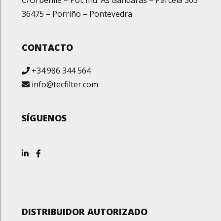
C/Orbenlle – Pol. Ind. As Gándaras – Parcela 303
36475 – Porriño – Pontevedra
CONTACTO
+34.986 344 564
info@tecfilter.com
SÍGUENOS
DISTRIBUIDOR AUTORIZADO