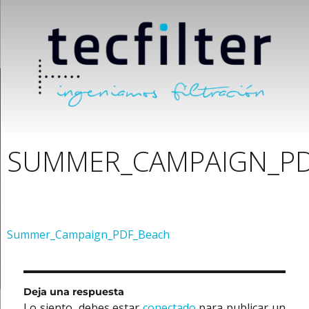
SUMMER_CAMPAIGN_PD
Summer_Campaign_PDF_Beach
Deja una respuesta
Lo siento, debes estar
conectado
para publicar un