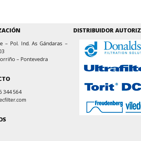
ZACIÓN
DISTRIBUIDOR AUTORI
e – Pol. Ind. As Gándaras –
03
orriño – Pontevedra
CTO
6 344 564
ecfilter.com
OS