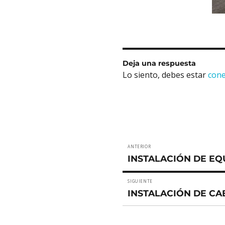
Deja una respuesta
Lo siento, debes estar
con
Navegación
ANTERIOR
Entrada
de
INSTALACIÓN DE EQ
anterior:
entradas
SIGUIENTE
Entrada
INSTALACIÓN DE C
siguiente: