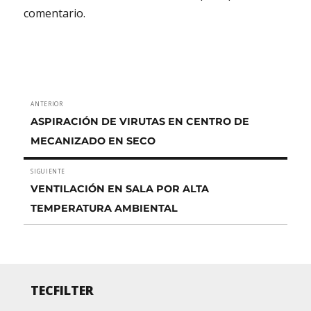
comentario.
Navegación
ANTERIOR
Entrada
de
ASPIRACIÓN DE VIRUTAS EN CENTRO DE
anterior:
MECANIZADO EN SECO
entradas
SIGUIENTE
Entrada
VENTILACIÓN EN SALA POR ALTA
siguiente:
TEMPERATURA AMBIENTAL
TECFILTER