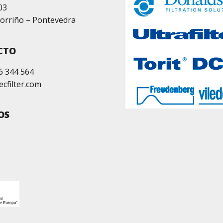
03
orriño – Pontevedra
CTO
6 344 564
ecfilter.com
OS