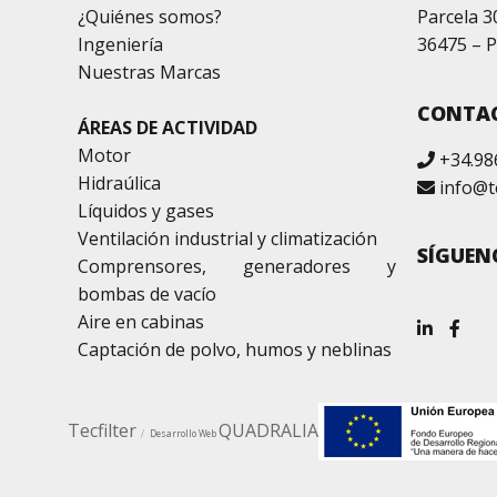
¿Quiénes somos?
Parcela 3
Ingeniería
36475 – P
Nuestras Marcas
CONTA
ÁREAS DE ACTIVIDAD
Motor
+34.98
Hidraúlica
info@t
Líquidos y gases
Ventilación industrial y climatización
SÍGUEN
Comprensores, generadores y
bombas de vacío
Aire en cabinas
Captación de polvo, humos y neblinas
Tecfilter
QUADRALIA
Desarrollo Web