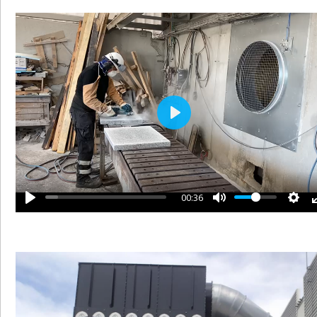
P
L
A
Y
00:36