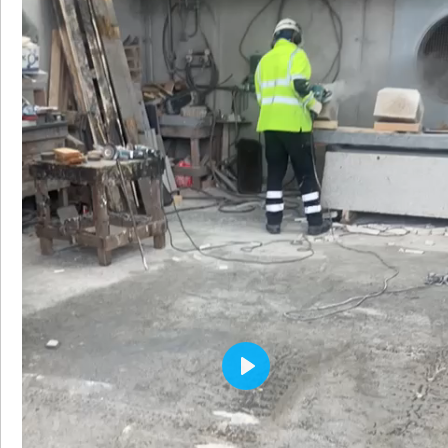
P
L
A