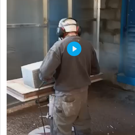
P
L
A
Y