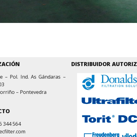
ZACIÓN
DISTRIBUIDOR AUTORI
e – Pol. Ind. As Gándaras –
03
orriño – Pontevedra
CTO
6 344 564
ecfilter.com