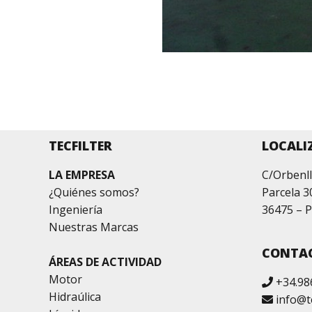
TECFILTER
LOCALI
LA EMPRESA
C/Orbenll
¿Quiénes somos?
Parcela 3
Ingeniería
36475 – P
Nuestras Marcas
CONTA
ÁREAS DE ACTIVIDAD
Motor
+34.98
Hidraúlica
info@t